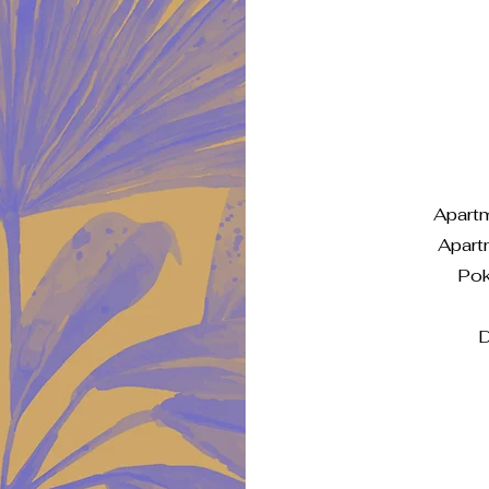
Apart
Apart
Pok
D