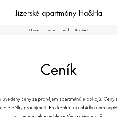
Jizerské apartmány Ha&Ha
Domů
Pokoje
Ceník
Kontakt
Ceník
u uvedeny ceny za pronájem apartmánů a pokojů. Ceny se
a dle délky pronajmutí. Pro konkrétní nabídku nám napi
zavolejte a velmi rychle se Vám ozveme zpět.