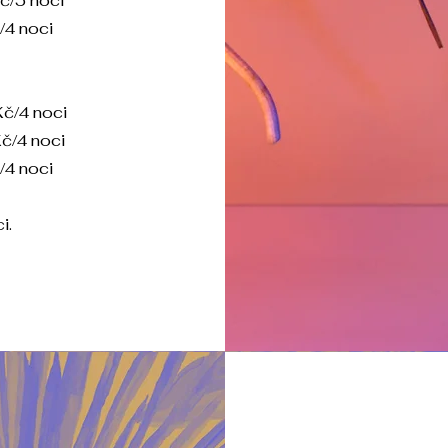
č/5 nocí
/4 noci
Kč/4 noci
č/4 noci
/4 noci
i.