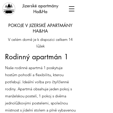
Jizerské apartmány
Ha&Ha
POKOJE V JIZERSKÉ APARTMÁNY
HA&HA
V celém domě je k dispozici celkem 14
lůžek
Rodinný apartmán 1
Naše rodinné apartmá 1 poskytuje
hostům pohodlí a flexibilitu, kterou
potřebují. Ideální volba pro čtyřčlenné
rodiny. Apartmá obsahuje jeden pokoj s
manželskou postelí, 1 pokoj s dvěma
jednolůžkovými postelemi, společnou
místnost s jídelní stolem a plně vybavenou